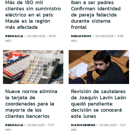
Más de 180 mil
Iban a ser padres:
clientes sin suministro
Confirman identidad
eléctrico en el país:
de pareja fallecida
Maule es la región
durante sistema
más afectada
frontal
REDMAULE
REDLOSRIOS
02/08/2026 - 15:50
02/08/2026 - 11:38
HRS
HRS
Nueva norma elimina
Revisión de cautelares
la tarjeta de
de Joaquín Lavín León
coordenadas para la
quedó pendiente:
mayoría de los
decisión se conocerá
clientes bancarios
este lunes
REDMAULE
DIARIOSENRED
01/08/2026 - 17:37
01/08/2026 - 11:27
HRS
HRS