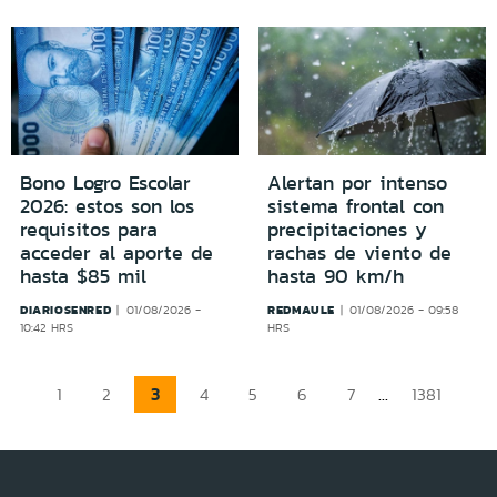
Bono Logro Escolar
Alertan por intenso
2026: estos son los
sistema frontal con
requisitos para
precipitaciones y
acceder al aporte de
rachas de viento de
hasta $85 mil
hasta 90 km/h
DIARIOSENRED
REDMAULE
01/08/2026 -
01/08/2026 - 09:58
10:42 HRS
HRS
3
...
1
2
4
5
6
7
1381