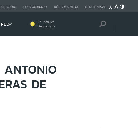
GURACIÓN)
UF:
$ 40.844,79
DÓLAR:
$ 912,41
UTM:
$ 71.649
Tª Máx:
12
º
 RED
Despejado
O ANTONIO
ERAS DE